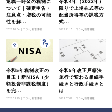
退職一時金の税制に
令和4年（2022年）
ついて｜確定申告・
限りで上場株式等の
注意点・増税の可能
配当所得等の課税方
性を解...
式...
2023.10.04
コラム
,
新着情報
2022.11.15
コラム
,
新着情報
令和5年税制改正の
令和5年改正戸籍法
目玉！新NISA（少
施行で変わる相続手
額投資非課税制度）
続きと行政手続きと
を完...
は
2023.03.29
コラム
,
新着情報
2023.07.09
コラム
,
新着情報