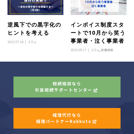
逆風下での黒字化の
インボイス制度スタ
ヒントを考える
ートで10月から笑う
事業者・泣く事業者
2022.07.18
コラム
2023.09.17
コラム
,
新着情報
相続相談なら
杉並相続サポートセンター
経理代行なら
経理パートナーRakkuto