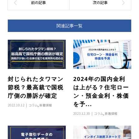
関連記事一覧
封じられたタワマン
2024年の国内金利
節税？最高裁で国税
は上がる？住宅ロー
庁側の勝訴が確定
ン・預金金利・株価
を予...
2022.10.12
コラム
,
新着情報
2023.12.30
コラム
,
新着情報