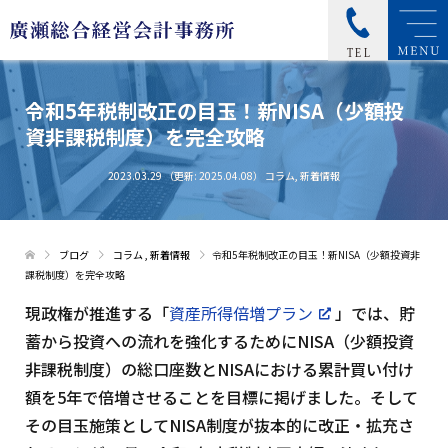
令和5年税制改正の目玉！
新NISA（少額投
資非課税制度）を完全攻略
2023.03.29
（更新: 2025.04.08）
コラム
,
新着情報
ブログ
コラム
,
新着情報
令和5年税制改正の目玉！新NISA（少額投資非
課税制度）を完全攻略
現政権が推進する「
資産所得倍増プラン
」では、貯
蓄から投資への流れを強化するためにNISA（少額投資
非課税制度）の総口座数とNISAにおける累計買い付け
額を5年で倍増させることを目標に掲げました。そして
その目玉施策としてNISA制度が抜本的に改正・拡充さ